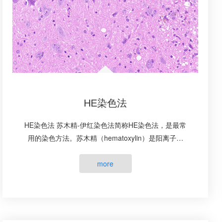
HE染色法
HE染色法 苏木精-伊红染色法简称HE染色法，是最常
用的染色方法。苏木精（hematoxylin）是阳离子染
料，能够将细胞核内的嗜碱性物质染成蓝紫色。伊红
（eosin）是阴离子染料，···
more