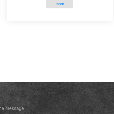
是冠状动脉再灌注，但也伴随···
more
ine message