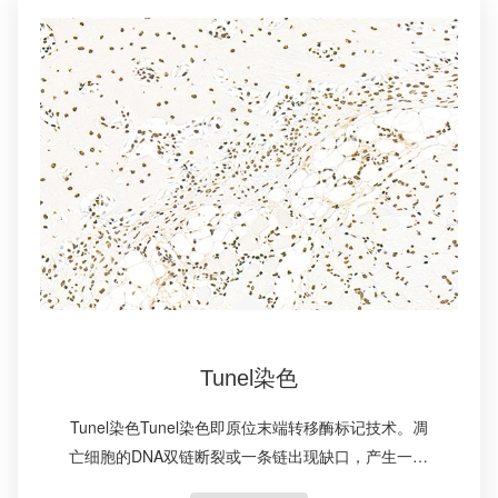
Tunel染色
Tunel染色Tunel染色即原位末端转移酶标记技术。凋
亡细胞的DNA双链断裂或一条链出现缺口，产生一系
列3’-OH末端，在脱氧核糖核苷酸末端转移酶(TdT)作