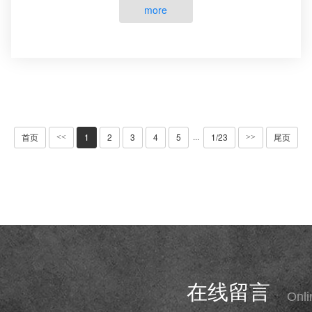
用下，将脱氧核糖核苷酸···
more
首页
1
2
3
4
5
1/23
尾页
···
<<
>>
在线留言
Onl