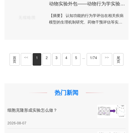
各种模···
动物实验外包——动物行为学实验研究进展
【摘要】 认知功能的行为学评估在相关疾病
模型的生理机制研究、药物干预评估等实验
研究中应用广泛。在众多的行为学实验中，
评估学习记忆功能的实验最为常见。本文就
近年来动···
首
1
2
3
4
5
1/74
尾
···
<<
>>
页
页
热门新闻
细胞克隆形成实验怎么做？
2026-08-07